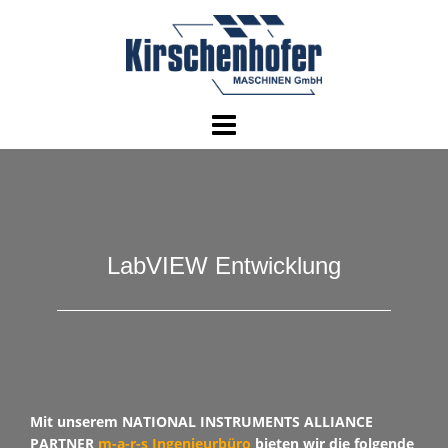
Skip
to
content
LabVIEW Entwicklung
Mit unserem NATIONAL INSTRUMENTS ALLIANCE
PARTNER
m-a-r-s Ingenieurbüro
bieten wir die folgende